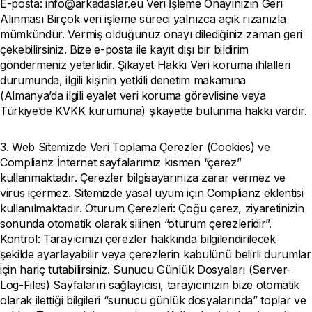
E-posta: info@arkadaslar.eu Veri İşleme Onayınızın Geri
Alınması Birçok veri işleme süreci yalnızca açık rızanızla
mümkündür. Vermiş olduğunuz onayı dilediğiniz zaman geri
çekebilirsiniz. Bize e-posta ile kayıt dışı bir bildirim
göndermeniz yeterlidir. Şikayet Hakkı Veri koruma ihlalleri
durumunda, ilgili kişinin yetkili denetim makamına
(Almanya’da ilgili eyalet veri koruma görevlisine veya
Türkiye’de KVKK kurumuna) şikayette bulunma hakkı vardır.
3. Web Sitemizde Veri Toplama Çerezler (Cookies) ve
Complianz İnternet sayfalarımız kısmen “çerez”
kullanmaktadır. Çerezler bilgisayarınıza zarar vermez ve
virüs içermez. Sitemizde yasal uyum için Complianz eklentisi
kullanılmaktadır. Oturum Çerezleri: Çoğu çerez, ziyaretinizin
sonunda otomatik olarak silinen “oturum çerezleridir”.
Kontrol: Tarayıcınızı çerezler hakkında bilgilendirilecek
şekilde ayarlayabilir veya çerezlerin kabulünü belirli durumlar
için hariç tutabilirsiniz. Sunucu Günlük Dosyaları (Server-
Log-Files) Sayfaların sağlayıcısı, tarayıcınızın bize otomatik
olarak ilettiği bilgileri “sunucu günlük dosyalarında” toplar ve