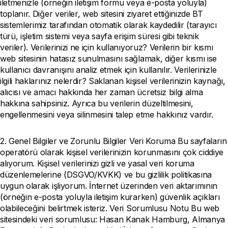
iletmenizle (örneğin iletişim formu veya e-posta yoluyla)
toplanır. Diğer veriler, web sitesini ziyaret ettiğinizde BT
sistemlerimiz tarafından otomatik olarak kaydedilir (tarayıcı
türü, işletim sistemi veya sayfa erişim süresi gibi teknik
veriler). Verilerinizi ne için kullanıyoruz? Verilerin bir kısmı
web sitesinin hatasız sunulmasını sağlamak, diğer kısmı ise
kullanıcı davranışını analiz etmek için kullanılır. Verilerinizle
ilgili haklarınız nelerdir? Saklanan kişisel verilerinizin kaynağı,
alıcısı ve amacı hakkında her zaman ücretsiz bilgi alma
hakkına sahipsiniz. Ayrıca bu verilerin düzeltilmesini,
engellenmesini veya silinmesini talep etme hakkınız vardır.
2. Genel Bilgiler ve Zorunlu Bilgiler Veri Koruma Bu sayfaların
operatörü olarak kişisel verilerinizin korunmasını çok ciddiye
alıyorum. Kişisel verilerinizi gizli ve yasal veri koruma
düzenlemelerine (DSGVO/KVKK) ve bu gizlilik politikasına
uygun olarak işliyorum. İnternet üzerinden veri aktarımının
(örneğin e-posta yoluyla iletişim kurarken) güvenlik açıkları
olabileceğini belirtmek isteriz. Veri Sorumlusu Notu Bu web
sitesindeki veri sorumlusu: Hasan Kanak Hamburg, Almanya