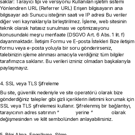
saklar: Tarayıcı tipi ve versiyonu Kullanılan işletim sistemi
Yönlendiren URL (Referrer URL) Erişen bilgisayarın ana
bilgisayar adı Sunucu isteğinin saati ve IP adresi Bu veriler
diğer veri kaynaklarıyla birleştirilmez. İşleme, web sitesinin
teknik olarak hatasız sunulması ve optimizasyonu
konusundaki meşru menfaate (DSGVO Art. 6 Abs. 1 lit. f)
dayanmaktadır. İletişim Formu ve E-posta İstekleri Bize iletişim
formu veya e-posta yoluyla bir soru gönderirseniz,
talebinizin işleme alınması amacıyla verdiğiniz tüm bilgiler
tarafımızca saklanır. Bu verileri izniniz olmadan başkalarıyla
paylaşmayız.
4. SSL veya TLS Şifreleme
Bu site, güvenlik nedeniyle ve site operatörü olarak bize
gönderdiğiniz talepler gibi gizli içeriklerin iletimini korumak için
SSL veya TLS şifrelemesi kullanır. Şifrelenmiş bir bağlantıyı,
tarayıcının adres satırının “
http://”
yerine “
https://”
olarak
değişmesinden ve kilit sembolünden anlayabilirsiniz.
5. Bilgi Alma, Engelleme, Silme